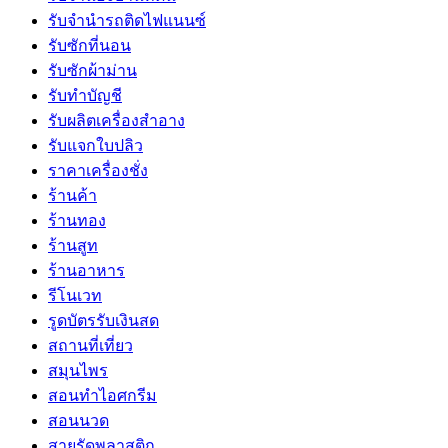
รับจำนำรถติดไฟแนนซ์
รับซักที่นอน
รับซักผ้าม่าน
รับทำบัญชี
รับผลิตเครื่องสำอาง
รับแจกใบปลิว
ราคาเครื่องชั่ง
ร้านค้า
ร้านทอง
ร้านสูท
ร้านอาหาร
รีโนเวท
รูดบัตรรับเงินสด
สถานที่เที่ยว
สมุนไพร
สอนทำไอศกรีม
สอนนวด
สายรัดพลาสติก