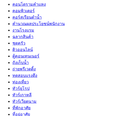
คอนโดรามคำแหง
คอมพิวเตอร์
คอร์สเรียนดำน้ำ
คำนวณผลประโยชน์พนักงาน
งานโรงแรม
ฉลากสินค้า
ชุดครัว
ติวออนไลน์
ตู้คอนเทนเนอร์
ถังเก็บน้ำ
ถ่ายพรีเวดดิ้ง
ทดสอบแรงดึง
ท่องเที่ยว
ทัวร์ยุโรป
ทัวร์เกาหลี
ทัวร์เวียดนาม
ที่พักอาศัย
ที่อยู่อาศัย