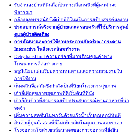
รับจำนองบ้านที่ดินถือเป็นทางเลือกหนึ่งที่ผู้คนมักจะ
พิจารณา
กล้องจุลทรรศน์ยังได้เปิดมิติใหม่ในการสร้างสรรค์ผลงาน
ประสบการณ์จริงจากผู้ป่วยและครอบครัวที่ใช้บริการศูนย์
ดูแลผู้ป่วยติดเตียง
การพัฒนาและการใช้งานกระดานอัจฉริยะ / กระดาน
Interactive ในสิ่งแวดล้อมทำงาน
Dehydrated fruit ความอร่อยที่มาพร้อมคุณค่าทาง
โภชนาการดีต่อร่างกาย
อลูมิเนียมแผ่นเรียบความทนทานและความสวยงามใน
การใช้งาน
เห็ดหลินจือสกัดซึ่งกำลังเป็นที่นิยมในวงการสุขภาพ
เก้าอี้เพื่อสุขภาพสุขภาพที่ดีเริ่มต้นที่ที่นั่ง
เก้าอี้กินข้าวที่สามารถสร้างประสบการณ์ทานอาหารที่น่า
จดจำ
เพิ่มความสดชื่นในทุกวันด้วยแก้วน้ำเก็บอุณหภูมิทันที
สินค้าญี่ปุ่นมือสองที่นี่ไม่เพียงเลิศในคุณภาพและราคา
โรงจอดรถโซล่าเซลล์อนาคตของการจอดรถที่ยั่งยืน