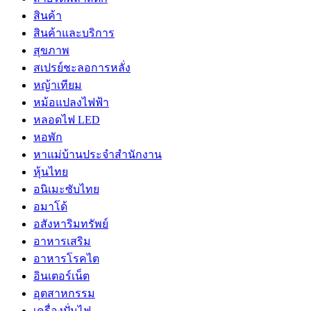
สินค้า
สินค้าและบริการ
สุขภาพ
สเปรย์ชะลอการหลั่ง
หญ้าเทียม
หม้อแปลงไฟฟ้า
หลอดไฟ LED
หอพัก
หาแม่บ้านประจำสำนักงาน
หุ้นไทย
อนิเมะซับไทย
อมาโด้
อสังหาริมทรัพย์
อาหารเสริม
อาหารโรคไต
อินเตอร์เน็ต
อุตสาหกรรม
เครื่องปั่นไฟ