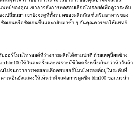
กับแพทย์ของคุณ เขาอาจสั่งการทดสอบเลือดไทรอยด์เพื่อดูว่าระดับ
เปลี่ยนยา เขายังจะดูที่ทั้งหมดของผลิตภัณฑ์เสริมอาหารของ
่ชัดเจนหรือชัดเจนขึ้นและกลับมาซ้ำ ๆ กันคุณควรขอให้แพทย์
นกับฮอร์โมนไทรอยด์ที่ร่างกายผลิตได้ตามปกติ ด้วยเหตุนี้ผลข้าง
m bim100ใช้วันละครั้งและเพราะมีชีวิตครึ่งหนึ่งเกินกว่าห้าวันถ้า
ลาผ่านไปจนกว่าการทดสอบเลือดพบฮอร์โมนไทรอยด์อยู่ในระดับที่
คาเฟอีนยังแสดงให้เห็นว่ามีผลต่อการดูดซึม bim100 ขอแนะนำ