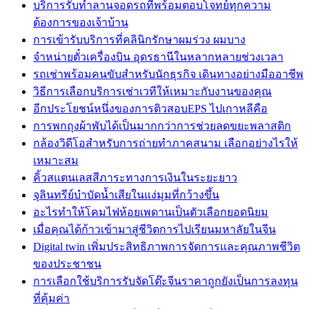
บริการรับทำลานจอดรถที่พร้อมตอบโจทย์ทุกความ
ต้องการของเจ้าบ้าน
การเข้ารับบริการที่คลินิกรักษาผมร่วง ผมบาง
จำหน่ายตั๋วเครื่องบิน อุดรธานีในหลากหลายช่วงเวลา
รถเช่าพร้อมคนขับสำหรับนักธุรกิจ เดินทางอย่างมืออาชีพ
วิธีการเลือกบริการเช่าเวทีให้เหมาะกับงานของคุณ
อีกประโยชน์หนึ่งของการติวสอบEPS ไปเกาหลีคือ
การพกถุงผ้าพับได้เป็นมากกว่าการช่วยลดขยะพลาสติก
กล้องวิดีโอสำหรับการถ่ายทำภาคสนาม เลือกอย่างไรให้
เหมาะสม
คิ้วสแตนเลสสีภาระทางการเงินในระยะยาว
จุลินทรีย์บำบัดน้ำเสียในแง่มุมที่กว้างขึ้น
อะไรทำให้โคมไฟห้อยเพดานเป็นตัวเลือกยอดนิยม
เมื่อคุณได้ก้าวเข้ามาสู่ชีวิตการไปเรียนมหาลัยในจีน
Digital twin เพิ่มประสิทธิภาพการจัดการและคุณภาพชีวิต
ของประชาชน
การเลือกใช้บริการรับจัดโต๊ะจีนราคาถูกยังเป็นการลงทุน
ที่คุ้มค่า