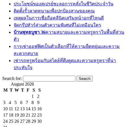
ประโยชน์ของสเปรย์ชะลอการหลั่งในชีวิตประจำวัน
ติดตั้งรั้วลวดหนามเพื่อปกป้องสวนของคุณ
เหตุผลในการเชื่อถือคลีนิคเสริมหน้าอกที่ไหนดี
จัดกรุ๊ปทัวร์ส่วนตัวความพิเศษที่ไม่เหมือนใคร
บ้านพุทธบูชา 36
ความสบายและความหรูหราในพื้นที่ส่วน
ตัว
การเช่าออฟฟิศเป็นตัวเลือกที่ให้ความยืดหยุ่นและความ
สะดวกสบาย
เช่ารถหรูพร้อมกับสไตล์ที่ดึงดูดและความหรูหราที่น่า
ประทับใจ
Search for:
August 2026
M
T
W
T
F
S
S
1
2
3
4
5
6
7
8
9
10
11
12
13
14
15
16
17
18
19
20
21
22
23
24
25
26
27
28
29
30