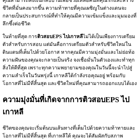
คุณสามารถส่งเงินกลับบ้านเพื่อช่วยเหลือคนที่คุณรักและสร้าง
ชีวิตที่มั่นคงมากขึ้น ความท้าทายที่คุณเผชิญในต่างแดนจะ
กลายเป็นประสบการณ์ที่ทำให้คุณมีความเข้มแข็งและมุมมองที่
ลึกซึ้งต่อชีวิต
ในท้ายที่สุด การ
ติวสอบ
EPS
ไปเกาหลี
ไม่ได้เป็นเพียงการเตรียม
ตัวสำหรับการสอบ แต่มันคือการเตรียมตัวสำหรับชีวิตใหม่ใน
ดินแดนที่เต็มไปด้วยโอกาส หากคุณมีความมุ่งมั่นและไม่ย่อท้อ
ความฝันของคุณจะกลายเป็นจริง จงเชื่อมั่นในตัวเองและทำทุก
สิ่งให้ดีที่สุด เพราะทุกความพยายามของคุณในวันนี้จะนำไปสู่
ความสำเร็จในวันพรุ่งนี้ เกาหลีใต้กำลังรอคุณอยู่ พร้อมกับ
โอกาสที่ไม่มีที่สิ้นสุด และชีวิตใหม่ที่คุณสามารถออกแบบได้เอง
ความมุ่งมั่นที่เกิดจากการติวสอบEPS ไป
เกาหลี
ชีวิตของคุณจะเริ่มต้นบนเส้นทางที่เต็มไปด้วยความท้าทายและ
โอกาสที่ไม่มีที่สิ้นสุด ที่เกาหลีใต้ คุณจะได้สัมผัสกับสภาพ