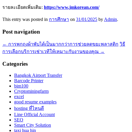
รายละเอียดเพิ่มเติม:
https://www.jmkorean.com/
This entry was posted in
การศึกษา
on
31/01/2025
by
Admin
.
Post navigation
←
การพกถุงผ้าพับได้เป็นมากกว่าการช่วยลดขยะพลาสติก
วิธี
การเลือกบริการเช่าเวทีให้เหมาะกับงานของคุณ
→
Categories
Bangkok Airport Transfer
Barcode Printer
bim100
Cryptominingfarm
excel
good resume examples
hosting ที่ไหนดี
Line Official Account
SEO
Smart City Solution
taxi hua hin