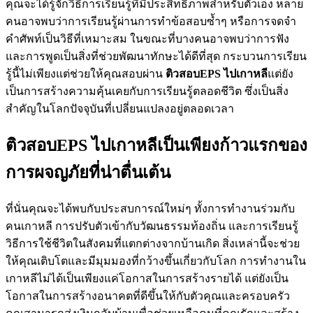
คุณจะได้รู้จักวิธีการเรียนรู้ที่มีประสิทธิภาพสำหรับตัวเอง หลาย
คนอาจพบว่าการเรียนรู้ผ่านการทำข้อสอบซ้ำๆ หรือการจดจำ
คำศัพท์เป็นวิธีที่เหมาะสม ในขณะที่บางคนอาจพบว่าการฟัง
และการพูดเป็นสิ่งที่ช่วยพัฒนาทักษะได้ดีที่สุด กระบวนการเรียน
รู้นี้ไม่เพียงแต่ช่วยให้คุณสอบผ่าน
ติวสอบ
EPS
ไปเกาหลี
แต่ยัง
เป็นการสร้างความคุ้นเคยกับการเรียนรู้ตลอดชีวิต ซึ่งเป็นสิ่ง
สำคัญในโลกปัจจุบันที่เปลี่ยนแปลงอยู่ตลอดเวลา
ติวสอบEPS ไปเกาหลีเป็นเพียงก้าวแรกของ
การผจญภัยที่น่าตื่นเต้น
ที่นั่นคุณจะได้พบกับประสบการณ์ใหม่ๆ ทั้งการทำงานร่วมกับ
คนเกาหลี การปรับตัวเข้ากับวัฒนธรรมท้องถิ่น และการเรียนรู้
วิธีการใช้ชีวิตในสังคมที่แตกต่างจากบ้านเกิด สิ่งเหล่านี้จะช่วย
ให้คุณเติบโตและมีมุมมองที่กว้างขึ้นเกี่ยวกับโลก การทำงานใน
เกาหลีไม่ได้เป็นเพียงแค่โอกาสในการสร้างรายได้ แต่ยังเป็น
โอกาสในการสร้างอนาคตที่ดีขึ้นให้กับตัวคุณและครอบครัว