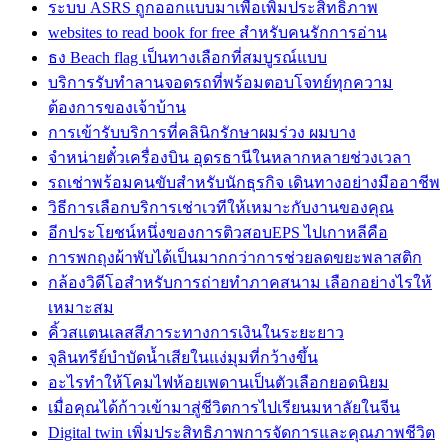
ระบบ ASRS ถูกออกแบบมาเพื่อเพิ่มประสิทธิภาพ
websites to read book for free สำหรับคนรักการอ่าน
ธง Beach flag เป็นทางเลือกที่สมบูรณ์แบบ
บริการรับทำลานจอดรถที่พร้อมตอบโจทย์ทุกความ
ต้องการของเจ้าบ้าน
การเข้ารับบริการที่คลินิกรักษาผมร่วง ผมบาง
จำหน่ายตั๋วเครื่องบิน อุดรธานีในหลากหลายช่วงเวลา
รถเช่าพร้อมคนขับสำหรับนักธุรกิจ เดินทางอย่างมืออาชีพ
วิธีการเลือกบริการเช่าเวทีให้เหมาะกับงานของคุณ
อีกประโยชน์หนึ่งของการติวสอบEPS ไปเกาหลีคือ
การพกถุงผ้าพับได้เป็นมากกว่าการช่วยลดขยะพลาสติก
กล้องวิดีโอสำหรับการถ่ายทำภาคสนาม เลือกอย่างไรให้
เหมาะสม
คิ้วสแตนเลสสีภาระทางการเงินในระยะยาว
จุลินทรีย์บำบัดน้ำเสียในแง่มุมที่กว้างขึ้น
อะไรทำให้โคมไฟห้อยเพดานเป็นตัวเลือกยอดนิยม
เมื่อคุณได้ก้าวเข้ามาสู่ชีวิตการไปเรียนมหาลัยในจีน
Digital twin เพิ่มประสิทธิภาพการจัดการและคุณภาพชีวิต