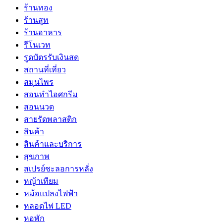
ร้านทอง
ร้านสูท
ร้านอาหาร
รีโนเวท
รูดบัตรรับเงินสด
สถานที่เที่ยว
สมุนไพร
สอนทำไอศกรีม
สอนนวด
สายรัดพลาสติก
สินค้า
สินค้าและบริการ
สุขภาพ
สเปรย์ชะลอการหลั่ง
หญ้าเทียม
หม้อแปลงไฟฟ้า
หลอดไฟ LED
หอพัก