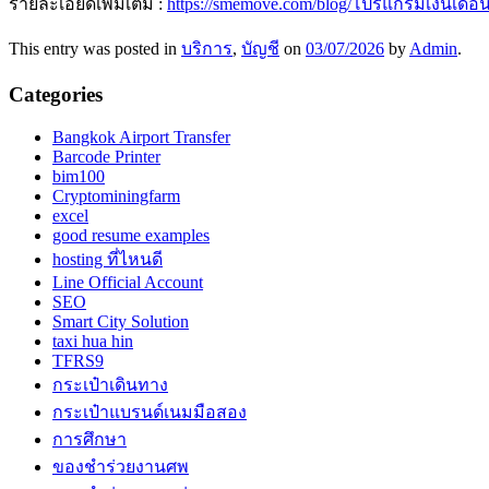
รายละเอียดเพิ่มเติม :
https://smemove.com/blog/โปรแกรมเงินเดื
This entry was posted in
บริการ
,
บัญชี
on
03/07/2026
by
Admin
.
Categories
Bangkok Airport Transfer
Barcode Printer
bim100
Cryptominingfarm
excel
good resume examples
hosting ที่ไหนดี
Line Official Account
SEO
Smart City Solution
taxi hua hin
TFRS9
กระเป๋าเดินทาง
กระเป๋าแบรนด์เนมมือสอง
การศึกษา
ของชำร่วยงานศพ